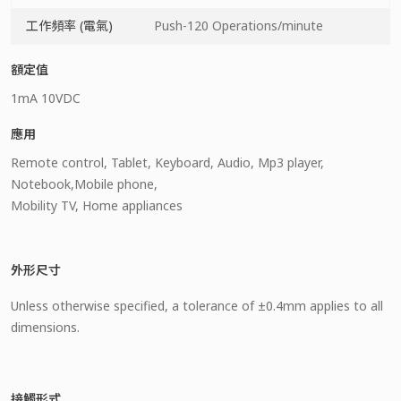
工作頻率 (電氣)
Push-120 Operations/minute
額定值
1mA 10VDC
應用
Remote control, Tablet, Keyboard, Audio, Mp3 player,
Notebook,Mobile phone,
Mobility TV, Home appliances
外形尺寸
Unless otherwise specified, a tolerance of ±0.4mm applies to all
dimensions.
接觸形式