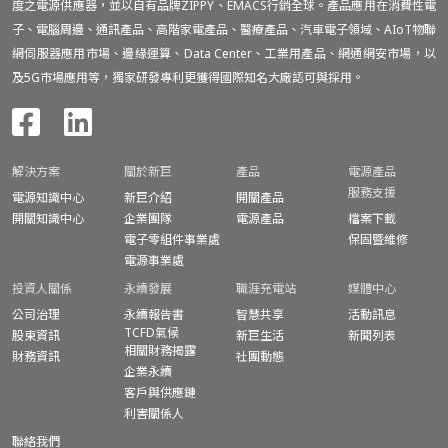
度之電源供應器，並以自有品牌ZIPPY、EMACS行銷全球。產品應用在消費性電
子、電腦周邊、通訊產品、高階家電產品、醫療產品、汽車電子領域、AIoT物聯
網伺服器應用市場、邊緣運算、Data Center、工業用產品、網通網安市場，以
及5G市場應用等，獨家研發專利更獲得國際知名大廠認可與採用。
解決方案
關於新巨
產品
電源產品
服務支援
電源知識中心
新巨介紹
開關產品
開關知識中心
企業團隊
電源產品
檔案下載
電子零組件事業處
保固暨
維修
電源事業處
投資人關係
永續發展
職涯充電站
媒體中心
公司治理
永續報告書
智慧共享
活動訊息
TCFD氣候
股東資訊
新巨生活
新聞列表
相關財務揭露
財務資訊
社團動態
企業永續
客戶與供應鏈
利害關係人
聯絡我們