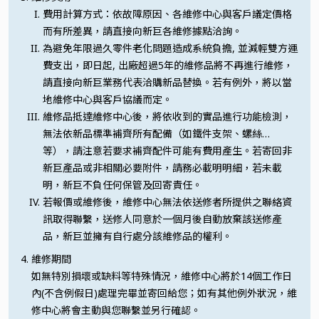
費用計算方式：依故障原因、各維修中心與客戶議定價格
而有所差異，請直接向新巨各維修據點洽詢。
為避免年限過久零件老化問題造成系統負擔, 並減輕雙方運
費支出，即日起, 出廠超過5年的維修品將不再進行維修，
請直接向新巨業務代表洽購新品替換。若有例外，將以當
地維修中心與客戶協議而定。
維修品抵達維修中心後，將依收到的實品進行功能檢測，
無法依新品標準補齊所有配備（如鐵件支架、螺絲…
等），請注意若要求補齊配件可能有費用產生。若寄回非
新巨產品或非相關必要附件，請務必載明明細，若未載
明，新巨不負任何保管及回寄責任。
若報價或維修後，維修中心無法依送修者所提供之聯絡資
訊取得聯繫，送修人同意於一個月後自動放棄該送修產
品，新巨並擁有自行處分該維修品的權利。
維修期間
如無特別損壞或缺料等特殊情況，維修中心將於14個工作日
內(不含例假日)處理完畢並寄回給您；如有其他例外狀況，維
修中心將會主動與您聯繫並另行確認。