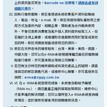
上的資訊是否齊全。
Barcode no.在哪裡？
請按此處有詳
細圖片標示
。
因執行維修服務，新巨會透過系統收集客戶資料如聯絡
人、電話、地址、e-mail…等。新巨保證除隱私權政策之使
用方式及僅供內部、相關企業、贊助者及合作廠商使用
外，不會任意將消費者及客戶個人資料提供給第三人，但
若基於法律上需要，或維護和改進服務而用於管理或其他
目的時，新巨得適度揭露或使用您的資料。
新巨在世界各地的維修點有：台灣、美東、美西、德國、
中國大陸。您可以在e-RMA系統裡選擇離您最近的服務據
點進行維修，亦可直接與台灣總公司聯繫。
若您無法分辨您的維修據點或有其他產品上的疑問，請直
接與您的新巨銷售代表，或維修中心聯繫，亦可直接來信
詢問：
erma@zippy.com.tw
VI. 在ｅ-RMA系統登錄完成後，系統會自動給予編號
（RMA no.），請您盡量正確的填寫故障原因，維修中心
才能準確的解決問題；您可以隨時登入e-RMA系統查詢維
修情況，並於維修完畢後得到相關維修訊息。