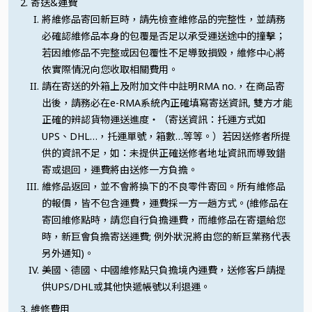
寄送&運費
將維修品寄回新巨時，請先檢查維修品的完整性，並請務
必確認維修品本身的包覆是否足以承受運送途中的撞擊；
若因維修品不完整或因包覆性不足導致損毀，維修中心將
依實際情況向您收取相關費用。
請在寄送的外箱上及附加文件中註明RMA no.，在商品寄
出後，請務必在e-RMA系統內正確填寫寄送資訊, 雙方才能
正確的辨認貨物運送進度‧（寄送資訊：托運方式如
UPS、DHL…，托運單號，箱數…等等。）若因送修者所提
供的資訊不足，如：未提供正確送修者地址資訊而導致錯
寄或退回，運費將由送修一方負擔。
維修品返回，並不會將換下的不良零件寄回。所有維修品
的報價，皆不包含運費，運費採一方一趟方式。(維修品在
寄回維修點時，請您自行負擔運費，而維修品在寄還給您
時，新巨會負擔寄送運費; 例外狀況將由您的新巨業務代表
另外通知)。
美國、德國、中國維修點只負擔境內運費，送修客戶請提
供UPS/DHL或其他快遞帳號以利退運。
維修費用