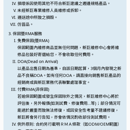
損壞係因使用其他不符合新巨建議之週邊規格產品。
未經新巨專業維修人員維修或拆卸。
運送途中所致之損毀。
仿冒品。
保固暨RMA服務
免費保固(暨RMA)
保固範圍內維修商品並無任何問題，新巨維修中心會將維
修品包裝好寄還給您，不會收取任何費用。
DOA(Dead on Arrival)
以產品出售日期為基準，自該日期起算，3個月內發現之新
品不良稱DOA。如有任何DOA，請直接向銷售新巨產品的
經銷商或與新巨業務代表聯繫處理事宜。
付費RMA(非保固)
若逾保固範圍或發生保固除外之情況，新巨維修中心將於
評估後，另外報價(如測試費、修復費用…等)；部分情況可
能過於嚴重而致無法修復，或因安全性考量不建議修復，
新巨將會另行告知，亦會依情況酌收部份測試費用。
例外原則: 合約另行載明ＲＭＡ條款（如ODM/OEM範圍）