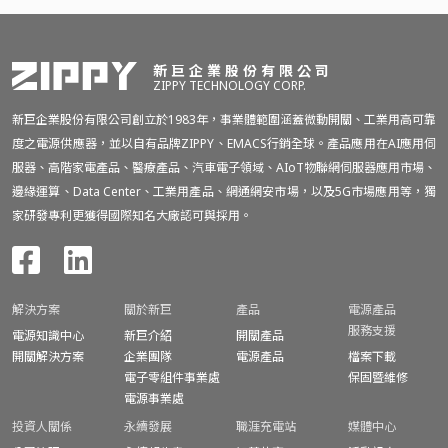
新巨企業股份有限公司
ZIPPY TECHNOLOGY CORP.
新巨企業股份有限公司創立於1983年，事業體範圍涵蓋微動開關、工業用高可靠
度之電源供應器，並以自有品牌ZIPPY、EMACS行銷全球。產品應用在AI應用伺
服器、高階家電產品、醫療產品、汽車電子領域、AIoT物聯網伺服器應用市場、
邊緣運算、Data Center、工業用產品、網通網安市場，以及5G市場應用等，獨
家研發專利更獲得國際知名大廠認可與採用。
解決方案
關於新巨
產品
電源產品
服務支援
電源知識中心
新巨介紹
開關產品
開關解決方案
企業團隊
電源產品
檔案下載
電子零組件事業處
保固暨
維修
電源事業處
投資人關係
永續發展
職涯充電站
媒體中心