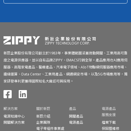
新巨企業股份有限公司
ZIPPY TECHNOLOGY CORP.
新巨企業股份有限公司創立於1983年，事業體範圍涵蓋微動開關、工業用高可靠
度之電源供應器，並以自有品牌ZIPPY、EMACS行銷全球。產品應用在AI應用伺
服器、高階家電產品、醫療產品、汽車電子領域、AIoT物聯網伺服器應用市場、
邊緣運算、Data Center、工業用產品、網通網安市場，以及5G市場應用等，獨
家研發專利更獲得國際知名大廠認可與採用。
解決方案
關於新巨
產品
電源產品
服務支援
電源知識中心
新巨介紹
開關產品
開關解決方案
企業團隊
電源產品
檔案下載
電子零組件事業處
保固暨
維修