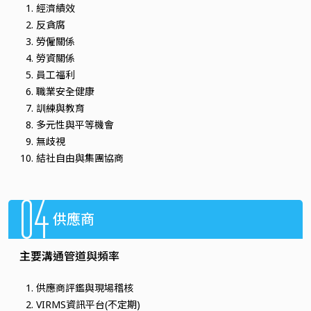
經濟績效
反貪腐
勞僱關係
勞資關係
員工福利
職業安全健康
訓練與教育
多元性與平等機會
無歧視
結社自由與集團協商
04
供應商
主要溝通管道與頻率
供應商評鑑與現場稽核
VIRMS資訊平台(不定期)