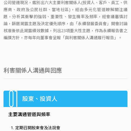
公司營運現況，鑑別出六大主要利害關係人(投資人、客戶、員工、供
應商、政府及公民社群、當地社區)，經由多元化管道瞭解關注議
題，分析其衝擊的強弱、重要性、發生機率及頻率，經會議審慎討
論，篩選揭露主題及決定優先順序，由「永續發展委員會」開會討論
核准後依此揭露績效數據，列出23項重大性主題，作為永續報告書之
編撰方針，亦每年向董事會呈報「與利害關係人溝通履行報告」。
利害關係人溝通與回應
01
股東、投資人
主要溝通管道與頻率
定期召開股東會及法說會