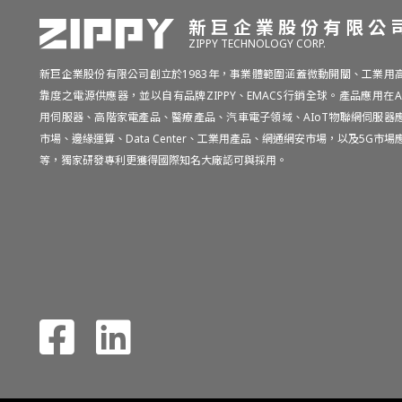
新巨企業股份有限公
ZIPPY TECHNOLOGY CORP.
新巨企業股份有限公司創立於1983年，事業體範圍涵蓋微動開關、工業用
靠度之電源供應器，並以自有品牌ZIPPY、EMACS行銷全球。產品應用在A
用伺服器、高階家電產品、醫療產品、汽車電子領域、AIoT物聯網伺服器
市場、邊緣運算、Data Center、工業用產品、網通網安市場，以及5G市場
等，獨家研發專利更獲得國際知名大廠認可與採用。