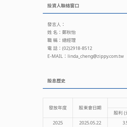
投資人聯絡窗口
發言人：
姓 名：鄭秋怡
職 稱：總經理
電 話：(02)2918-8512
E-MAIL：linda_cheng@zippy.com.tw
股息歷史
發放年度
股東會日期
股利 (
2025
2025.05.22
3.