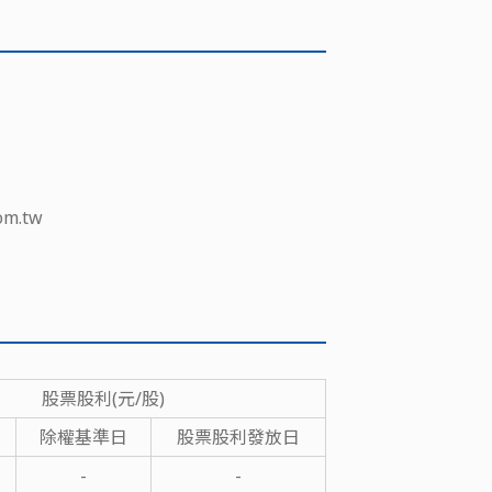
om.tw
股票股利(元/股)
除權基準日
股票股利發放日
-
-