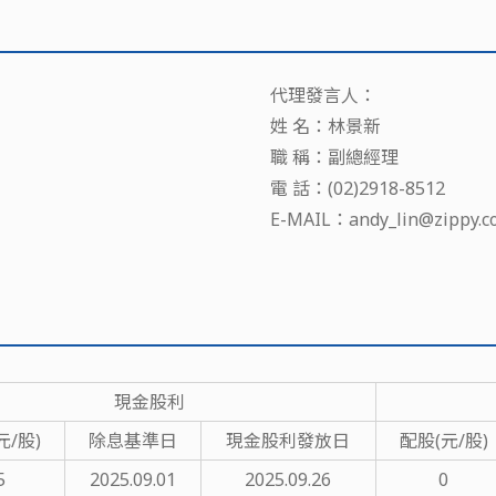
代理發言人：
姓 名：林景新
職 稱：副總經理
電 話：(02)2918-8512
E-MAIL：andy_lin@zippy.c
現金股利
元/股)
除息基準日
現金股利發放日
配股(元/股)
5
2025.09.01
2025.09.26
0