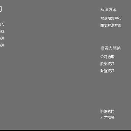
司
解決方案
電源知識中心
高可
開關解決方案
I應
應用
應用
投資人關係
公司治理
股東資訊
財務資訊
聯絡我們
人才招募