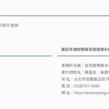
20即可查詢
最近年度財務報告簽證會計
事務所名稱：安侯建業聯合
會計師姓名：陳盈如、吳趙
地 址：台北市信義路五段7號
電 話：(02)8101-6666
網 址：http://www.kpmg.c