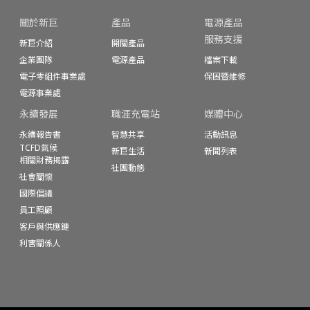
關於新巨
產品
電源產品
服務支援
新巨介紹
開關產品
企業團隊
電源產品
檔案下載
電子零組件事業處
保固暨
維修
電源事業處
永續發展
職涯充電站
媒體中心
永續報告書
智慧共享
活動訊息
TCFD氣候
新巨生活
新聞列表
相關財務揭露
社團動態
社會關懷
國際倡議
員工照顧
客戶與供應鏈
利害關係人