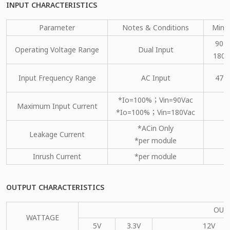
INPUT CHARACTERISTICS
Parameter
Notes & Conditions
Min.
90
Operating Voltage Range
Dual Input
180
Input Frequency Range
AC Input
47
*Io=100%；Vin=90Vac
Maximum Input Current
*Io=100%；Vin=180Vac
*ACin Only
Leakage Current
*per module
Inrush Current
*per module
OUTPUT CHARACTERISTICS
OUT
WATTAGE
5V
3.3V
12V