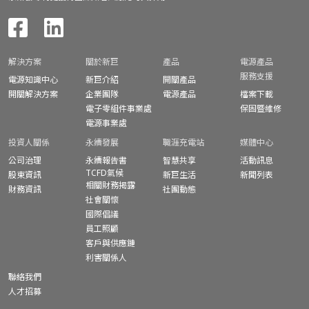
解決方案
關於新巨
產品
電源產品
服務支援
電源知識中心
新巨介紹
開關產品
開關解決方案
企業團隊
電源產品
檔案下載
電子零組件事業處
保固暨
維修
電源事業處
投資人關係
永續發展
職涯充電站
媒體中心
公司治理
永續報告書
智慧共享
活動訊息
TCFD氣候
股東資訊
新巨生活
新聞列表
相關財務揭露
財務資訊
社團動態
社會關懷
國際倡議
員工照顧
客戶與供應鏈
利害關係人
聯絡我們
人才招募