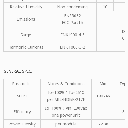
Relative Humidity
Non-condensing
10
EN55032
Emissions
C
FCC Part15
DM
Surge
EN61000-4-5
CM
Harmonic Currents
EN 61000-3-2
C
GENERAL SPEC.
Parameter
Notes & Conditions
Min.
Type
Io=100%；Ta=25℃
MTBF
190746
per MIL-HDBK-217F
Io=100%；Vin=230Vac
Efficiency
86
(one power unit)
Power Density
per module
72.36