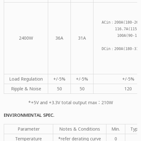
ACin：200A(180-264
      116.7A(115-
       100A(90-11
2400W
36A
31A
DCin：200A(180-310
Load Regulation
+/-5%
+/-5%
+/-5%
Ripple & Noise
50
50
120
*+5V and +3.3V total output max：210W
ENVIRONMENTAL SPEC.
Parameter
Notes & Conditions
Min.
Type
Temperature
*refer derating curve
0