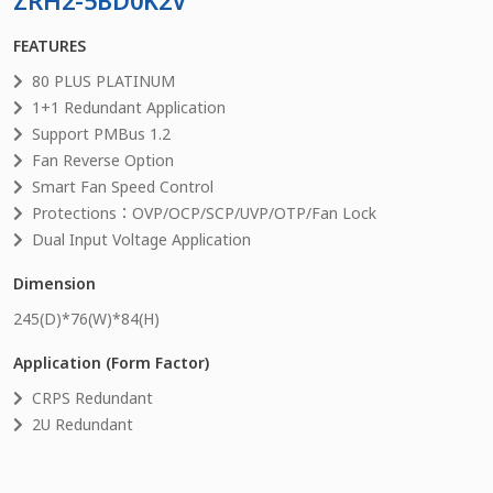
ZRH2-5BD0K2V
FEATURES
80 PLUS PLATINUM
1+1 Redundant Application
Support PMBus 1.2
Fan Reverse Option
Smart Fan Speed Control
Protections：OVP/OCP/SCP/UVP/OTP/Fan Lock
Dual Input Voltage Application
Dimension
245
(D)*
76
(W)*
84
(H)
Application (Form Factor)
CRPS Redundant
2U Redundant