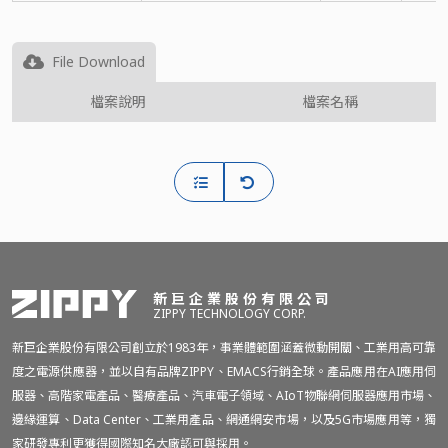
File Download
檔案說明
檔案名稱
新巨企業股份有限公司
ZIPPY TECHNOLOGY CORP.
新巨企業股份有限公司創立於1983年，事業體範圍涵蓋微動開關、工業用高可靠
度之電源供應器，並以自有品牌ZIPPY、EMACS行銷全球。產品應用在AI應用伺
服器、高階家電產品、醫療產品、汽車電子領域、AIoT物聯網伺服器應用市場、
邊緣運算、Data Center、工業用產品、網通網安市場，以及5G市場應用等，獨
家研發專利更獲得國際知名大廠認可與採用。