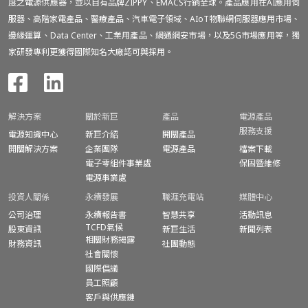
度之電源供應器，並以自有品牌ZIPPY、EMACS行銷全球。產品應用在AI應用伺
服器、高階家電產品、醫療產品、汽車電子領域、AIoT物聯網伺服器應用市場、
邊緣運算、Data Center、工業用產品、網通網安市場，以及5G市場應用等，獨
家研發專利更獲得國際知名大廠認可與採用。
解決方案
關於新巨
產品
電源產品
服務支援
電源知識中心
新巨介紹
開關產品
開關解決方案
企業團隊
電源產品
檔案下載
電子零組件事業處
保固暨
維修
電源事業處
投資人關係
永續發展
職涯充電站
媒體中心
公司治理
永續報告書
智慧共享
活動訊息
TCFD氣候
股東資訊
新巨生活
新聞列表
相關財務揭露
財務資訊
社團動態
社會關懷
國際倡議
員工照顧
客戶與供應鏈