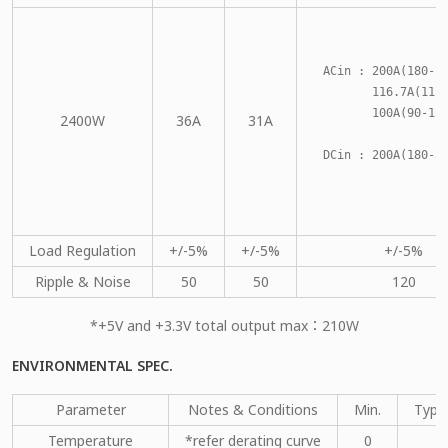
ACin : 200A(180-2
       116.7A(115
       100A(90-11
2400W
36A
31A
DCin : 200A(180-3
Load Regulation
+/-5%
+/-5%
+/-5%
Ripple & Noise
50
50
120
*+5V and +3.3V total output max：210W
ENVIRONMENTAL SPEC.
Parameter
Notes & Conditions
Min.
Type
Temperature
*refer derating curve
0