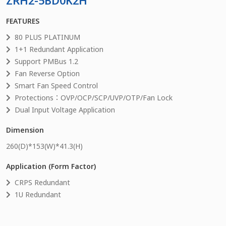
ZRH2-5BD0K2H
FEATURES
80 PLUS PLATINUM
1+1 Redundant Application
Support PMBus 1.2
Fan Reverse Option
Smart Fan Speed Control
Protections：OVP/OCP/SCP/UVP/OTP/Fan Lock
Dual Input Voltage Application
Dimension
260
(D)*
153
(W)*
41.3
(H)
Application (Form Factor)
CRPS Redundant
1U Redundant