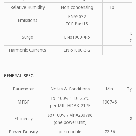
Relative Humidity
Non-condensing
10
EN55032
Emissions
C
FCC Part15
DM
Surge
EN61000-4-5
CM
Harmonic Currents
EN 61000-3-2
C
GENERAL SPEC.
Parameter
Notes & Conditions
Min.
Type
Io=100%；Ta=25℃
MTBF
190746
per MIL-HDBK-217F
Io=100%；Vin=230Vac
Efficiency
86
(one power unit)
Power Density
per module
72.36