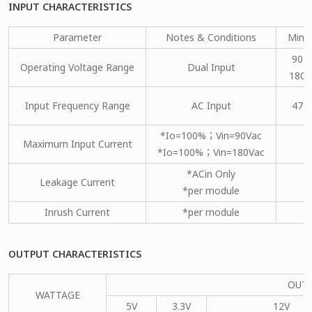
INPUT CHARACTERISTICS
Parameter
Notes & Conditions
Min.
90
Operating Voltage Range
Dual Input
180
Input Frequency Range
AC Input
47
*Io=100%；Vin=90Vac
Maximum Input Current
*Io=100%；Vin=180Vac
*ACin Only
Leakage Current
*per module
Inrush Current
*per module
OUTPUT CHARACTERISTICS
OUT
WATTAGE
5V
3.3V
12V