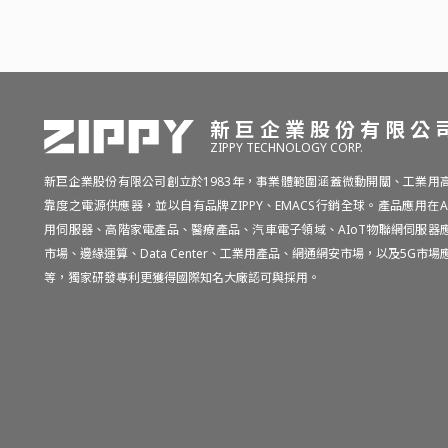
新巨企業股份有限公
ZIPPY TECHNOLOGY CORP.
新巨企業股份有限公司創立於1983年，事業體範圍涵蓋微動開關、工業用
靠度之電源供應器，並以自有品牌ZIPPY、EMACS行銷全球。產品應用在A
用伺服器、高階家電產品、醫療產品、汽車電子領域、AIoT物聯網伺服器
市場、邊緣運算、Data Center、工業用產品、網通網安市場，以及5G市場
等，獨家研發專利更獲得國際知名大廠認可與採用。