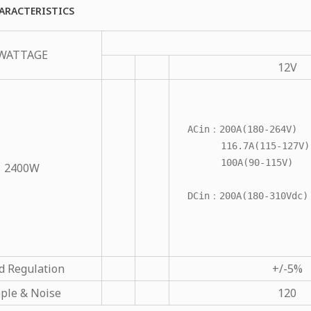
ARACTERISTICS
WATTAGE
12V
ACin：200A(180-264V)
      116.7A(115-127V)
      100A(90-115V)
2400W
DCin：200A(180-310Vdc)
d Regulation
+/-5%
ple & Noise
120