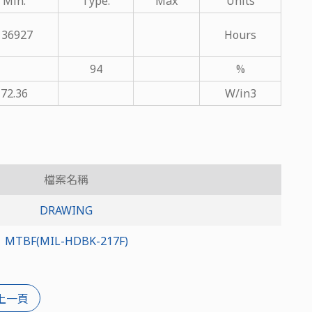
Min.
Type.
Max
Units
136927
Hours
94
%
72.36
W/in3
檔案名稱
DRAWING
MTBF(MIL-HDBK-217F)
上一頁