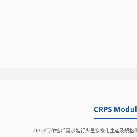
解決方案
產品訊息
關於新巨
媒體中心
投
CRPS Modul
ZIPPY可依客戶需求進行少量多樣化生產及規