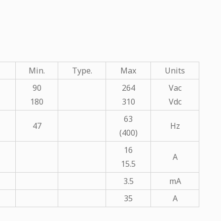
Min.
Type.
Max
Units
90
264
Vac
180
310
Vdc
63
47
Hz
(400)
16
A
15.5
3.5
mA
35
A