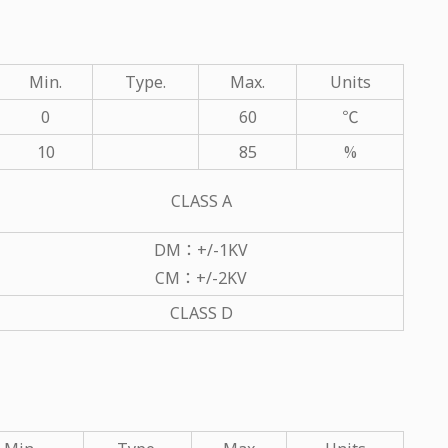
Min.
Type.
Max.
Units
0
60
℃
10
85
%
CLASS A
DM：+/-1KV
CM：+/-2KV
CLASS D