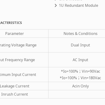
1U Redundant Module
RACTERISTICS
Parameter
Notes & Conditions
ating Voltage Range
Dual Input
ut Frequency Range
AC Input
*Io=100%；Vin=90Vac
imum Input Current
*Io=100%；Vin=180Vac
Leakage Current
Acin Only
Inrush Current