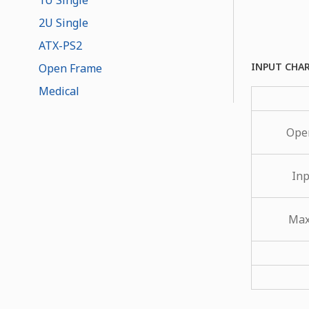
2U Single
ATX-PS2
INPUT CHA
Open Frame
Medical
Oper
Inp
Max