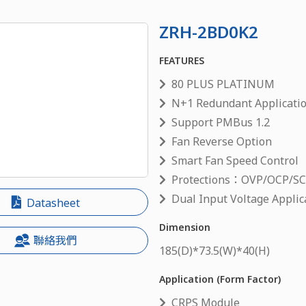
ZRH-2BD0K2
FEATURES
80 PLUS PLATINUM
N+1 Redundant Applicati
Support PMBus 1.2
Fan Reverse Option
Smart Fan Speed Control
Protections：OVP/OCP/SC
Dual Input Voltage Applic
Datasheet
Dimension
聯絡我們
185
(D)*
73.5
(W)*
40
(H)
Application (Form Factor)
CRPS Module