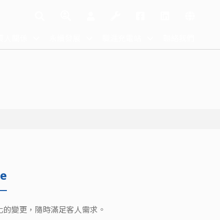
資人關係
永續發展
職涯充電站
聯絡我們
e
格化的變更，隨時滿足客人需求。