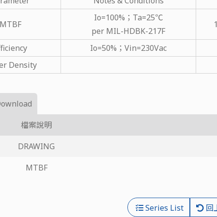
rameter
Notes & Conditions
Io=100%；Ta=25℃
MTBF
per MIL-HDBK-217F
ficiency
Io=50%；Vin=230Vac
r Density
Download
檔案說明
DRAWING
MTBF
Series List
回