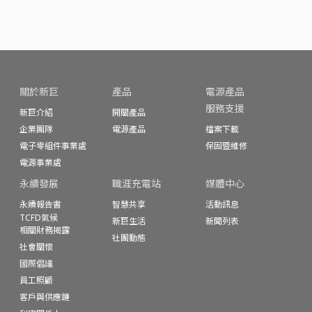
關於新巨
產品
電源產品
服務支援
新巨介紹
開關產品
企業團隊
電源產品
檔案下載
電子零組件事業處
保固暨
維修
電源事業處
永續發展
職涯充電站
媒體中心
永續報告書
智慧共享
活動訊息
TCFD氣候
新巨生活
新聞列表
相關財務揭露
社團動態
社會關懷
國際倡議
員工照顧
客戶與供應鏈