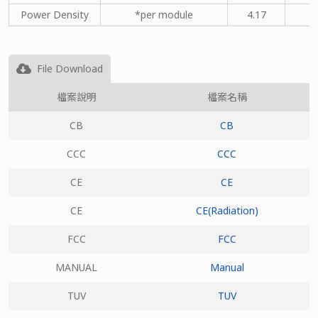
Power Density
*per module
4.17
File Download
檔案說明
檔案名稱
CB
CB
CCC
CCC
CE
CE
CE
CE(Radiation)
FCC
FCC
MANUAL
Manual
TUV
TUV