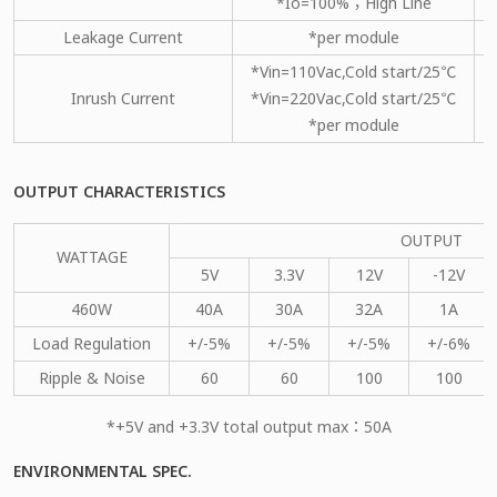
*Io=100%；High Line
Leakage Current
*per module
*Vin=110Vac,Cold start/25℃
Inrush Current
*Vin=220Vac,Cold start/25℃
*per module
OUTPUT CHARACTERISTICS
OUTPUT
WATTAGE
5V
3.3V
12V
-12V
460W
40A
30A
32A
1A
Load Regulation
+/-5%
+/-5%
+/-5%
+/-6%
Ripple & Noise
60
60
100
100
*+5V and +3.3V total output max：50A
ENVIRONMENTAL SPEC.