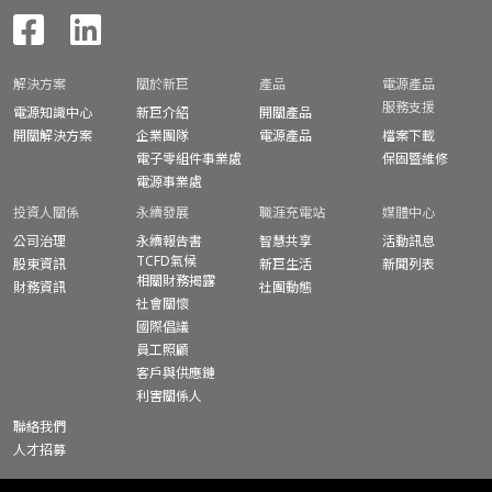
解決方案
關於新巨
產品
電源產品
服務支援
電源知識中心
新巨介紹
開關產品
開關解決方案
企業團隊
電源產品
檔案下載
電子零組件事業處
保固暨
維修
電源事業處
投資人關係
永續發展
職涯充電站
媒體中心
公司治理
永續報告書
智慧共享
活動訊息
TCFD氣候
股東資訊
新巨生活
新聞列表
相關財務揭露
財務資訊
社團動態
社會關懷
國際倡議
員工照顧
客戶與供應鏈
利害關係人
聯絡我們
人才招募