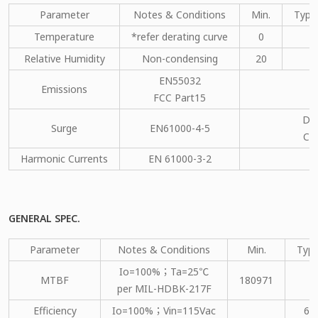
Parameter
Notes & Conditions
Min.
Type
Temperature
*refer derating curve
0
Relative Humidity
Non-condensing
20
EN55032
Emissions
C
FCC Part15
DM
Surge
EN61000-4-5
CM
Harmonic Currents
EN 61000-3-2
C
GENERAL SPEC.
Parameter
Notes & Conditions
Min.
Type
Io=100%；Ta=25℃
MTBF
180971
per MIL-HDBK-217F
Efficiency
Io=100%；Vin=115Vac
67