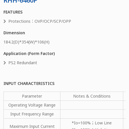
RHH-6460P
FEATURES
Protections：OVP/OCP/SCP/OPP
Dimension
184.2
(D)*
354
(W)*
106
(H)
Application (Form Factor)
PS2 Redundant
INPUT CHARACTERISTICS
Parameter
Notes & Conditions
Operating Voltage Range
Input Frequency Range
*Io=100%；Low Line
Maximum Input Current