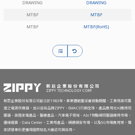
DRAWING
DRAWING
MTBF
MTBF
MTBF
MTBF(RoHS)
新巨企業股份有限公司
ZIPPY TECHNOLOGY CORP.
新巨企業股份有限公司創立於1983年，事業體範圍涵蓋微動開關、工業用高可靠
度之電源供應器，並以自有品牌ZIPPY、EMACS行銷全球。產品應用在AI應用伺
服器、高階家電產品、醫療產品、汽車電子領域、AIoT物聯網伺服器應用市場、
邊緣運算、Data Center、工業用產品、網通網安市場，以及5G市場應用等，獨
家研發專利更獲得國際知名大廠認可與採用。