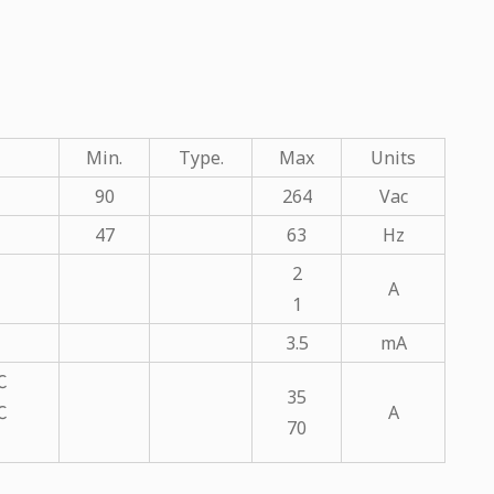
Min.
Type.
Max
Units
90
264
Vac
47
63
Hz
2
A
1
3.5
mA
℃
35
℃
A
70