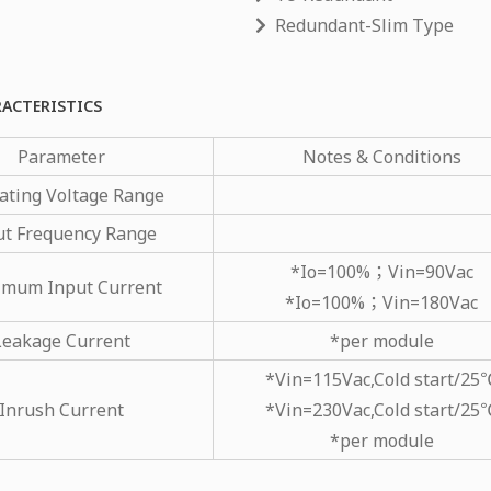
Redundant-Slim Type
RACTERISTICS
Parameter
Notes & Conditions
ating Voltage Range
ut Frequency Range
*Io=100%；Vin=90Vac
mum Input Current
*Io=100%；Vin=180Vac
Leakage Current
*per module
*Vin=115Vac,Cold start/25
Inrush Current
*Vin=230Vac,Cold start/25
*per module