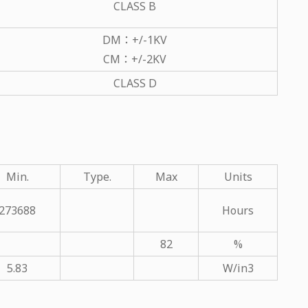
CLASS B
DM：+/-1KV
CM：+/-2KV
CLASS D
Min.
Type.
Max
Units
273688
Hours
82
%
5.83
W/in3