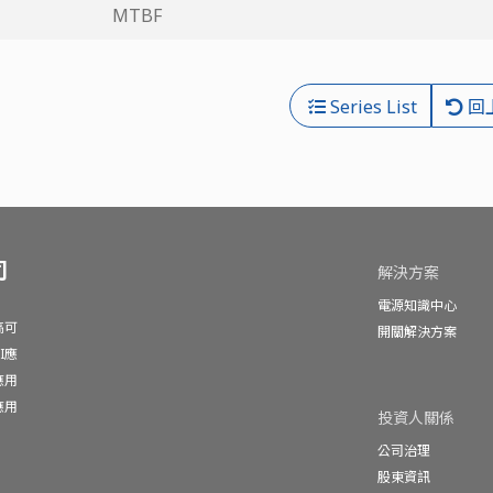
MTBF
Series List
回
司
解決方案
電源知識中心
高可
開關解決方案
I應
應用
應用
投資人關係
公司治理
股東資訊