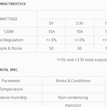
ARACTERISTICS
WATTAGE
5V
3.3V
1
120W
10A
10A
1
d Regulation
+/-5%
+/-5%
+/
pple & Noise
50
50
1
*+5V and +3.3V total outp
NTAL SPEC.
Parameter
Notes & Conditions
Temperature
lative Humidity
Non-condensing
EN55032