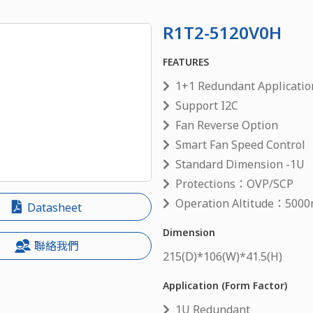
R1T2-5120V0H
FEATURES
1+1 Redundant Applicatio
Support I2C
Fan Reverse Option
Smart Fan Speed Control
Standard Dimension -1U
Protections：OVP/SCP
Operation Altitude：5000
Datasheet
Dimension
聯絡我們
215
(D)*
106
(W)*
41.5
(H)
Application (Form Factor)
1U Redundant