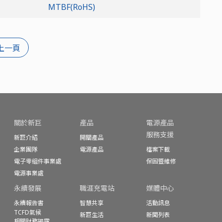
MTBF(RoHS)
上一頁
關於新巨
產品
電源產品
服務支援
新巨介紹
開關產品
企業團隊
電源產品
檔案下載
電子零組件事業處
保固暨
維修
電源事業處
永續發展
職涯充電站
媒體中心
永續報告書
智慧共享
活動訊息
TCFD氣候
新巨生活
新聞列表
相關財務揭露