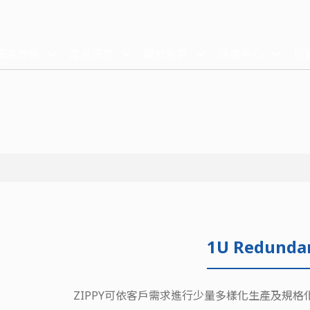
解決方案
產品訊息
關於新巨
媒體中心
投
1U Redunda
ZIPPY可依客戶需求進行少量多樣化生產及規