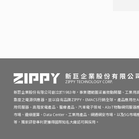
新巨企業股份有限公
ZIPPY TECHNOLOGY CORP.
新巨企業股份有限公司創立於1983年，事業體範圍涵蓋微動開關、工業用
靠度之電源供應器，並以自有品牌ZIPPY、EMACS行銷全球。產品應用在A
用伺服器、高階家電產品、醫療產品、汽車電子領域、AIoT物聯網伺服器
市場、邊緣運算、Data Center、工業用產品、網通網安市場，以及5G市場
等，獨家研發專利更獲得國際知名大廠認可與採用。