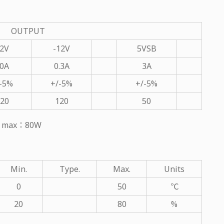
OUTPUT
2V
-12V
5VSB
0A
0.3A
3A
-5%
+/-5%
+/-5%
20
120
50
ut max：80W
Min.
Type.
Max.
Units
0
50
℃
20
80
%