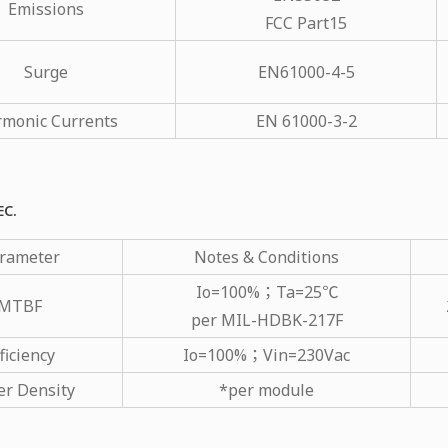
Emissions
FCC Part15
Surge
EN61000-4-5
monic Currents
EN 61000-3-2
EC.
rameter
Notes & Conditions
Io=100%；Ta=25℃
MTBF
per MIL-HDBK-217F
ficiency
Io=100%；Vin=230Vac
r Density
*per module