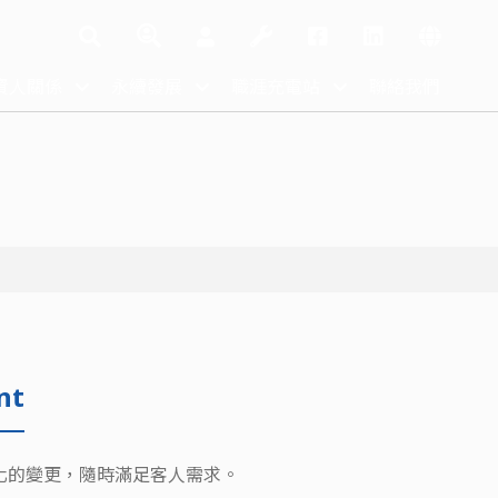
資人關係
永續發展
職涯充電站
聯絡我們
nt
格化的變更，隨時滿足客人需求。