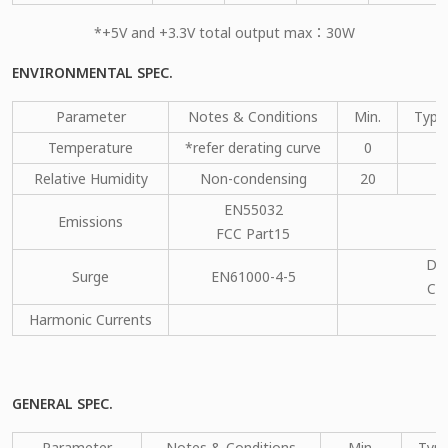
*+5V and +3.3V total output max：30W
ENVIRONMENTAL SPEC.
Parameter
Notes & Conditions
Min.
Type
Temperature
*refer derating curve
0
Relative Humidity
Non-condensing
20
EN55032
Emissions
C
FCC Part15
DM
Surge
EN61000-4-5
CM
Harmonic Currents
GENERAL SPEC.
Parameter
Notes & Conditions
Min.
Type