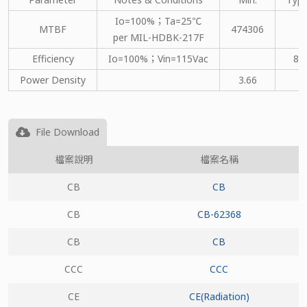
Io=100%；Ta=25℃
MTBF
474306
per MIL-HDBK-217F
Efficiency
Io=100%；Vin=115Vac
80
Power Density
3.66
File Download
檔案說明
檔案名稱
CB
CB
CB
CB-62368
CB
CB
CCC
CCC
CE
CE(Radiation)