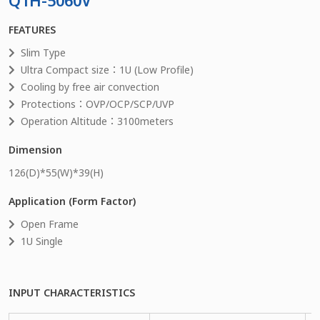
Q1H-5060V
FEATURES
Slim Type
Ultra Compact size：1U (Low Profile)
Cooling by free air convection
Protections：OVP/OCP/SCP/UVP
Operation Altitude：3100meters
Dimension
126
(D)*
55
(W)*
39
(H)
Application (Form Factor)
Open Frame
1U Single
INPUT CHARACTERISTICS