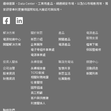
邊緣運算、Data Center、工業用產品、網通網安市場，以及5G市場應用等，獨
家研發專利更獲得國際知名大廠認可與採用。
解決方案
關於新巨
產品
電源產品
服務支援
電源知識中心
新巨介紹
開關產品
開關解決方案
企業團隊
電源產品
檔案下載
電子零組件事業處
保固暨
維修
電源事業處
投資人關係
永續發展
職涯充電站
媒體中心
公司治理
永續報告書
智慧共享
活動訊息
TCFD氣候
股東資訊
新巨生活
新聞列表
相關財務揭露
財務資訊
社團動態
社會關懷
國際倡議
員工照顧
客戶與供應鏈
利害關係人
聯絡我們