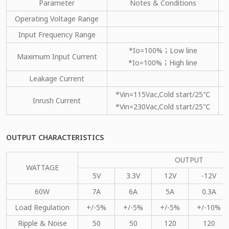
Parameter
Notes & Conditions
Operating Voltage Range
Input Frequency Range
*Io=100%；Low line
Maximum Input Current
*Io=100%；High line
Leakage Current
*Vin=115Vac,Cold start/25℃
Inrush Current
*Vin=230Vac,Cold start/25℃
OUTPUT CHARACTERISTICS
OUTPUT
WATTAGE
5V
3.3V
12V
-12V
60W
7A
6A
5A
0.3A
Load Regulation
+/-5%
+/-5%
+/-5%
+/-10%
Ripple & Noise
50
50
120
120