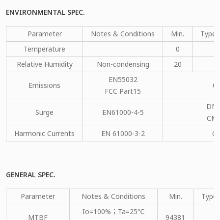
ENVIRONMENTAL SPEC.
Parameter
Notes & Conditions
Min.
Type.
Temperature
0
Relative Humidity
Non-condensing
20
EN55032
Emissions
C
FCC Part15
DM：
Surge
EN61000-4-5
CM：
Harmonic Currents
EN 61000-3-2
C
GENERAL SPEC.
Parameter
Notes & Conditions
Min.
Type.
Io=100%；Ta=25℃
MTBF
94381