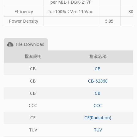
per MIL-HDBK-217F
Efficiency
Io=100%；Vin=115Vac
80
Power Density
5.85
File Download
檔案說明
檔案名稱
CB
CB
CB
CB-62368
CB
CB
CCC
CCC
CE
CE(Radiation)
TUV
TUV