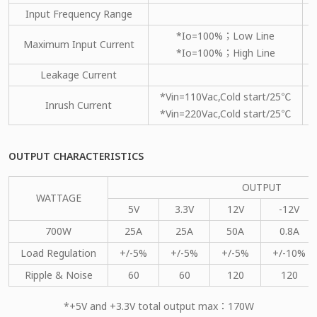
Input Frequency Range
*Io=100%；Low Line
Maximum Input Current
*Io=100%；High Line
Leakage Current
*Vin=110Vac,Cold start/25℃
Inrush Current
*Vin=220Vac,Cold start/25℃
OUTPUT CHARACTERISTICS
OUTPUT
WATTAGE
5V
3.3V
12V
-12V
700W
25A
25A
50A
0.8A
Load Regulation
+/-5%
+/-5%
+/-5%
+/-10%
Ripple & Noise
60
60
120
120
*+5V and +3.3V total output max：170W