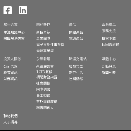
解決方案
關於新巨
產品
電源產品
服務支援
電源知識中心
新巨介紹
開關產品
開關解決方案
企業團隊
電源產品
檔案下載
電子零組件事業處
保固暨
維修
電源事業處
投資人關係
永續發展
職涯充電站
媒體中心
公司治理
永續報告書
智慧共享
活動訊息
TCFD氣候
股東資訊
新巨生活
新聞列表
相關財務揭露
財務資訊
社團動態
社會關懷
國際倡議
員工照顧
客戶與供應鏈
利害關係人
聯絡我們
人才招募