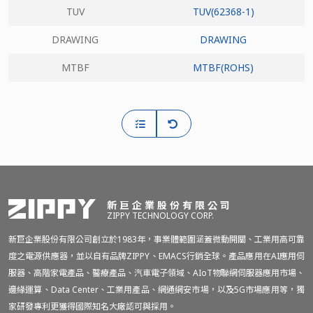
TUV
TUV(62368-1)
DRAWING
DRAWING
MTBF
MTBF(ROHS)
新巨企業股份有限公司
ZIPPY TECHNOLOGY CORP.
新巨企業股份有限公司創立於1983年，事業體範圍涵蓋微動開關、工業用高可靠
度之電源供應器，並以自有品牌ZIPPY、EMACS行銷全球。產品應用在AI應用伺
服器、高階家電產品、醫療產品、汽車電子領域、AIoT物聯網伺服器應用市場、
邊緣運算、Data Center、工業用產品、網通網安市場，以及5G市場應用等，獨
家研發專利更獲得國際知名大廠認可與採用。