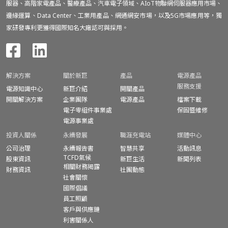
服器、高階家電產品、醫療產品、汽車電子領域、AIoT物聯網伺服器應用市場、
邊緣運算、Data Center、工業用產品、網通網安市場，以及5G市場應用等，獨
家研發專利更獲得國際知名大廠認可與採用。
解決方案
關於新巨
產品
電源產品
服務支援
電源知識中心
新巨介紹
開關產品
開關解決方案
企業團隊
電源產品
檔案下載
電子零組件事業處
保固暨
維修
電源事業處
投資人關係
永續發展
職涯充電站
媒體中心
公司治理
永續報告書
智慧共享
活動訊息
TCFD氣候
股東資訊
新巨生活
新聞列表
相關財務揭露
財務資訊
社團動態
社會關懷
國際倡議
員工照顧
客戶與供應鏈
利害關係人