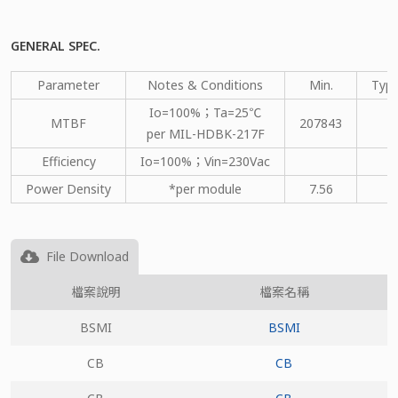
GENERAL SPEC.
Parameter
Notes & Conditions
Min.
Type
Io=100%；Ta=25℃
MTBF
207843
per MIL-HDBK-217F
Efficiency
Io=100%；Vin=230Vac
Power Density
*per module
7.56
File Download
檔案說明
檔案名稱
BSMI
BSMI
CB
CB