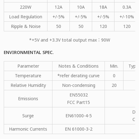
220W
12A
10A
18A
0.3A
Load Regulation
+/-5%
+/-5%
+/-5%
+/-10%
Ripple & Noise
50
50
120
120
*+5V and +3.3V total output max：90W
ENVIRONMENTAL SPEC.
Parameter
Notes & Conditions
Min.
Type
Temperature
*refer derating curve
0
Relative Humidity
Non-condensing
20
EN55032
Emissions
C
FCC Part15
DM
Surge
EN61000-4-5
CM
Harmonic Currents
EN 61000-3-2
C