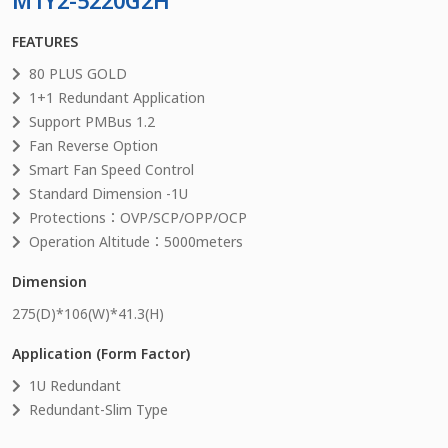
M1Y2-5220G2H
FEATURES
80 PLUS GOLD
1+1 Redundant Application
Support PMBus 1.2
Fan Reverse Option
Smart Fan Speed Control
Standard Dimension -1U
Protections：OVP/SCP/OPP/OCP
Operation Altitude：5000meters
Dimension
275
(D)*
106
(W)*
41.3
(H)
Application (Form Factor)
1U Redundant
Redundant-Slim Type