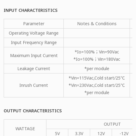
INPUT CHARACTERISTICS
Parameter
Notes & Conditions
Operating Voltage Range
Input Frequency Range
*Io=100%；Vin=90Vac
Maximum Input Current
*Io=100%；Vin=180Vac
Leakage Current
*per module
*Vin=115Vac,Cold start/25℃
Inrush Current
*Vin=230Vac,Cold start/25℃
*per module
OUTPUT CHARACTERISTICS
OUTPUT
WATTAGE
5V
3.3V
12V
-12V