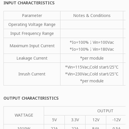
INPUT CHARACTERISTICS
Parameter
Notes & Conditions
Operating Voltage Range
Input Frequency Range
*Io=100%；Vin=100Vac
Maximum Input Current
*Io=100%；Vin=180Vac
Leakage Current
*per module
*Vin=115Vac,Cold start/25℃
Inrush Current
*Vin=230Vac,Cold start/25℃
*per module
OUTPUT CHARACTERISTICS
OUTPUT
WATTAGE
5V
3.3V
12V
-12V
1010W
22A
22A
84A
0.5A