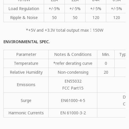
Load Regulation
+/-5%
+/-5%
+/-5%
+/-5%
Ripple & Noise
50
50
120
120
*+5V and +3.3V total output max：150W
ENVIRONMENTAL SPEC.
Parameter
Notes & Conditions
Min.
Type
Temperature
*refer derating curve
0
Relative Humidity
Non-condensing
20
EN55032
Emissions
C
FCC Part15
DM
Surge
EN61000-4-5
CM
Harmonic Currents
EN 61000-3-2
C