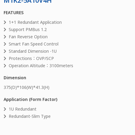
M1K2-5A10V4H
FEATURES
1+1 Redundant Application
Support PMBus 1.2
Fan Reverse Option
Smart Fan Speed Control
Standard Dimension -1U
Protections：OVP/SCP
Operation Altitude：3100meters
Dimension
375
(D)*
106
(W)*
41.3
(H)
Application (Form Factor)
1U Redundant
Redundant-Slim Type