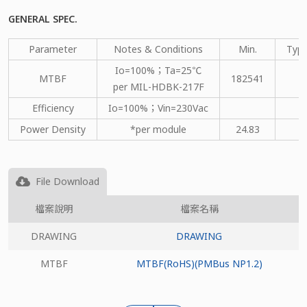
GENERAL SPEC.
Parameter
Notes & Conditions
Min.
Type
Io=100%；Ta=25℃
MTBF
182541
per MIL-HDBK-217F
Efficiency
Io=100%；Vin=230Vac
Power Density
*per module
24.83
File Download
檔案說明
檔案名稱
DRAWING
DRAWING
MTBF
MTBF(RoHS)(PMBus NP1.2)