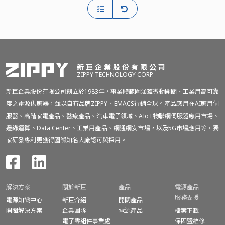
新巨企業股份有限公司
ZIPPY TECHNOLOGY CORP.
新巨企業股份有限公司創立於1983年，事業體範圍涵蓋微動開關、工業用高可靠
度之電源供應器，並以自有品牌ZIPPY、EMACS行銷全球。產品應用在AI應用伺
服器、高階家電產品、醫療產品、汽車電子領域、AIoT物聯網伺服器應用市場、
邊緣運算、Data Center、工業用產品、網通網安市場，以及5G市場應用等，獨
家研發專利更獲得國際知名大廠認可與採用。
解決方案
關於新巨
產品
電源產品
服務支援
電源知識中心
新巨介紹
開關產品
開關解決方案
企業團隊
電源產品
檔案下載
電子零組件事業處
保固暨
維修