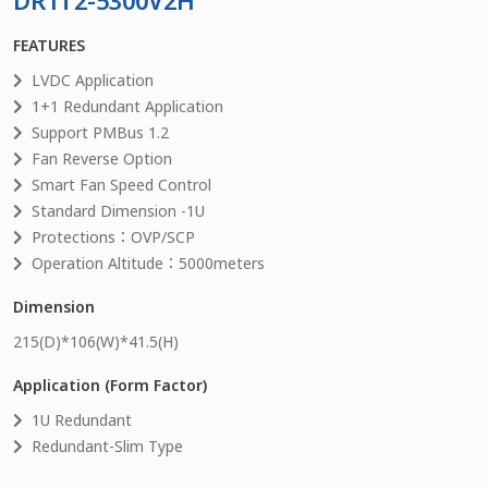
DR1T2-5300V2H
FEATURES
LVDC Application
1+1 Redundant Application
Support PMBus 1.2
Fan Reverse Option
Smart Fan Speed Control
Standard Dimension -1U
Protections：OVP/SCP
Operation Altitude：5000meters
Dimension
215
(D)*
106
(W)*
41.5
(H)
Application (Form Factor)
1U Redundant
Redundant-Slim Type