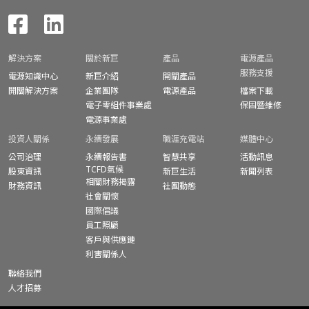
解決方案
關於新巨
產品
電源產品
服務支援
電源知識中心
新巨介紹
開關產品
開關解決方案
企業團隊
電源產品
檔案下載
電子零組件事業處
保固暨
維修
電源事業處
投資人關係
永續發展
職涯充電站
媒體中心
公司治理
永續報告書
智慧共享
活動訊息
TCFD氣候
股東資訊
新巨生活
新聞列表
相關財務揭露
財務資訊
社團動態
社會關懷
國際倡議
員工照顧
客戶與供應鏈
利害關係人
聯絡我們
人才招募