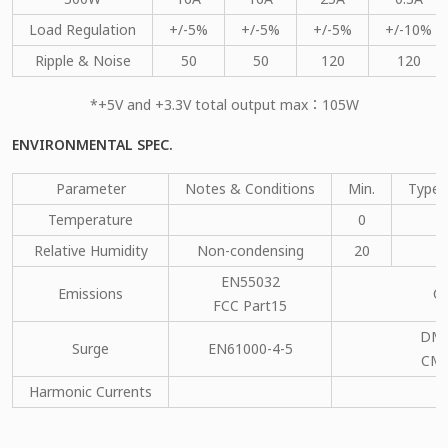
Load Regulation
+/-5%
+/-5%
+/-5%
+/-10%
Ripple & Noise
50
50
120
120
*+5V and +3.3V total output max：105W
ENVIRONMENTAL SPEC.
Parameter
Notes & Conditions
Min.
Type.
Temperature
0
Relative Humidity
Non-condensing
20
EN55032
Emissions
C
FCC Part15
DM：
Surge
EN61000-4-5
CM：
Harmonic Currents