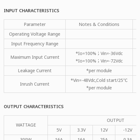
INPUT CHARACTERISTICS
Parameter
Notes & Conditions
M
Operating Voltage Range
Input Frequency Range
*Io=100%；Vin=-36Vdc
Maximum Input Current
*Io=100%；Vin=-72Vdc
Leakage Current
*per module
*Vin=-48Vdc,Cold start/25℃
Inrush Current
*per module
OUTPUT CHARACTERISTICS
OUTPUT
WATTAGE
5V
3.3V
12V
-12V
300W
16A
16A
25A
0.3A