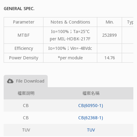
GENERAL SPEC.
Parameter
Notes & Conditions
Min.
Type
Io=100%；Ta=25℃
MTBF
252899
per MIL-HDBK-217F
Efficiency
Io=100%；Vin=-48Vdc
Power Density
*per module
14.76
File Download
檔案說明
檔案名稱
CB
CB(60950-1)
CB
CB(62368-1)
TUV
TUV