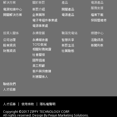
解決方案
關於新巨
產品
電源產品
服務支援
電源知識中心
新巨介紹
開關產品
開關解決方案
企業團隊
電源產品
檔案下載
電子零組件事業處
保固暨
維修
電源事業處
投資人關係
永續發展
職涯充電站
媒體中心
公司治理
永續報告書
智慧共享
活動訊息
TCFD氣候
股東資訊
新巨生活
新聞列表
相關財務揭露
財務資訊
社團動態
社會關懷
國際倡議
員工照顧
客戶與供應鏈
利害關係人
聯絡我們
人才招募
人才招募
使用條款
隱私權聲明
Copyright ©2017 ZIPPY TECHNOLOGY CORP.
All rights reserved. Design By Peijun Marketing Solutions.