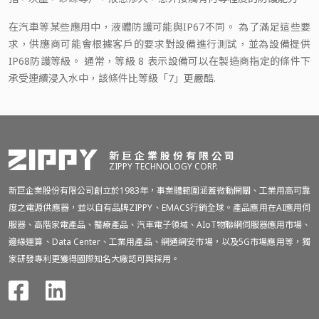
在汽車等某些應用中，液體防護可能與IP67不同。 為了滿足這些要
求，供應商可能會根據客戶的要求對設備進行測試，並為設備提供
IP68防護等級。 通常，等級 8 表示設備可以在製造商指定的條件下
承受連續浸入水中，該條件比等級「7」更嚴酷.
新巨企業股份有限公司
ZIPPY TECHNOLOGY CORP.
新巨企業股份有限公司創立於1983年，事業體範圍涵蓋微動開關、工業用高可靠
度之電源供應器，並以自有品牌ZIPPY、EMACS行銷全球。產品應用在AI應用伺
服器、高階家電產品、醫療產品、汽車電子領域、AIoT物聯網伺服器應用市場、
邊緣運算、Data Center、工業用產品、網通網安市場，以及5G市場應用等，獨
家研發專利更獲得國際知名大廠認可與採用。