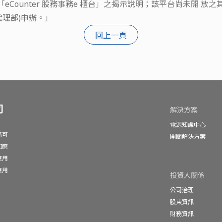
te/index.html 參閱「eCounter 股務事務e 櫃台」之揭示說
理部)申辦。」
回上一頁
司
解決方案
電源知識中心
高可
開關解決方案
I應
應用
應用
投資人關係
公司治理
股東資訊
財務資訊