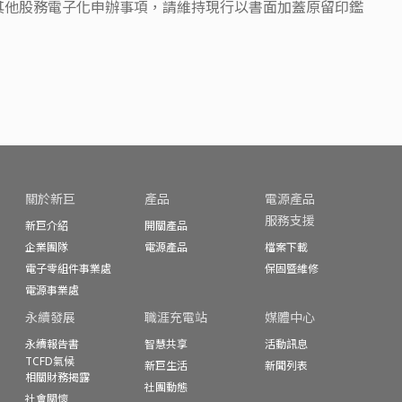
明；該平台尚未開 放之其他股務電子化申辦事項，請維持現行以書面加蓋原留印鑑
關於新巨
產品
電源產品
服務支援
新巨介紹
開關產品
企業團隊
電源產品
檔案下載
電子零組件事業處
保固暨
維修
電源事業處
永續發展
職涯充電站
媒體中心
永續報告書
智慧共享
活動訊息
TCFD氣候
新巨生活
新聞列表
相關財務揭露
社團動態
社會關懷