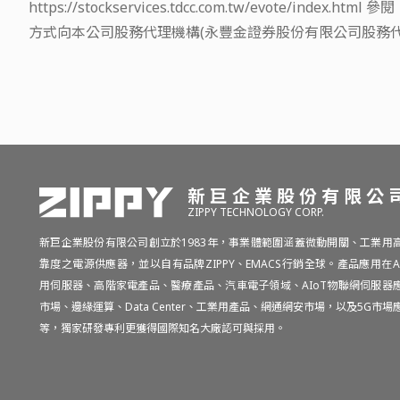
https://stockservices.tdcc.com.tw/evo
方式向本公司股務代理機構(永豐金證券股份有限公司股務代
新巨企業股份有限公
ZIPPY TECHNOLOGY CORP.
新巨企業股份有限公司創立於1983年，事業體範圍涵蓋微動開關、工業用
靠度之電源供應器，並以自有品牌ZIPPY、EMACS行銷全球。產品應用在A
用伺服器、高階家電產品、醫療產品、汽車電子領域、AIoT物聯網伺服器
市場、邊緣運算、Data Center、工業用產品、網通網安市場，以及5G市場
等，獨家研發專利更獲得國際知名大廠認可與採用。