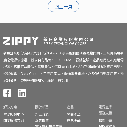
回上一頁
新巨企業股份有限公司
ZIPPY TECHNOLOGY CORP.
新巨企業股份有限公司創立於1983年，事業體範圍涵蓋微動開關、工業用高可靠
度之電源供應器，並以自有品牌ZIPPY、EMACS行銷全球。產品應用在AI應用伺
服器、高階家電產品、醫療產品、汽車電子領域、AIoT物聯網伺服器應用市場、
邊緣運算、Data Center、工業用產品、網通網安市場，以及5G市場應用等，獨
家研發專利更獲得國際知名大廠認可與採用。
解決方案
關於新巨
產品
電源產品
服務支援
電源知識中心
新巨介紹
開關產品
開關解決方案
企業團隊
電源產品
檔案下載
電子零組件事業處
保固暨
維修