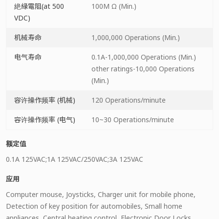
絶緣電阻(at 500
100M Ω (Min.)
VDC)
机械寿命
1,000,000 Operations (Min.)
电气寿命
0.1A-1,000,000 Operations (Min.)
other ratings-10,000 Operations
(Min.)
容许操作频率 (机械)
120 Operations/minute
容许操作频率 (电气)
10~30 Operations/minute
额定值
0.1A 125VAC;1A 125VAC/250VAC;3A 125VAC
应用
Computer mouse, Joysticks, Charger unit for mobile phone,
Detection of key position for automobiles, Small home
appliances, Central heating control, Electronic Door Locks,