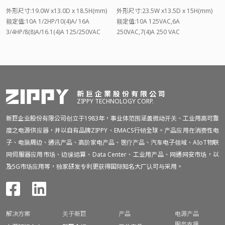
外形尺寸:19.0W x13.0D x 18.5H(mm)
外形尺寸:23.5W x13.5D x 15H(mm)
额定值:10A 1/2HP/10(4)A/ 16A
额定值:10A 125VAC,6A
3/4HP/8(8)A/16.1(4)A 125/250VAC
250VAC,7(4)A 250 VAC
新巨企業股份有限公司
ZIPPY TECHNOLOGY CORP.
新巨企业股份有限公司创立于1983年，事业体范围涵盖微动开关、工业用高可靠
度之电源供应器，并以自有品牌ZIPPY、EMACS行销全球。产品应用在消费性电
子、电脑周边、通讯产品、高阶家电产品、医疗产品、汽车电子领域、AIoT物联
网伺服器应用市场、边缘运算、Data Center、工业用产品、网通网安市场，以
及5G市场应用等，独家研发专利更获得国际知名大厂认可与采用。
解决方案
关于新巨
产品
电源产品
服务支援