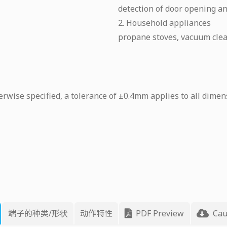
detection of door opening and
2. Household appliances
propane stoves, vacuum clea
rwise specified, a tolerance of ±0.4mm applies to all dimen
端子的种类/形状
动作特性
PDF Preview
Cau