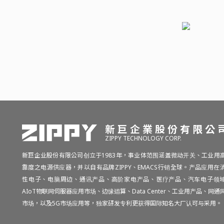
新巨企業股份有限公
ZIPPY TECHNOLOGY CORP.
新巨企业股份有限公司创立于1983年，事业体范围涵盖微动开关、工业用
靠度之电源供应器，并以自有品牌ZIPPY、EMACS行销全球。产品应用在
性电子、电脑周边、通讯产品、高阶家电产品、医疗产品、汽车电子领
AIoT物联网伺服器应用市场、边缘运算、Data Center、工业用产品、网通
市场，以及5G市场应用等，独家研发专利更获得国际知名大厂认可与采用。