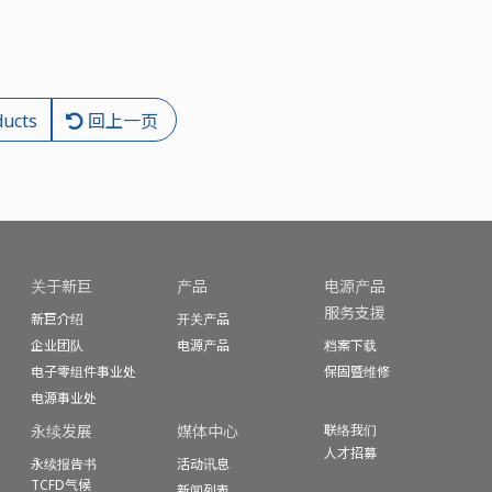
ducts
回上一页
关于新巨
产品
电源产品
服务支援
新巨介绍
开关产品
企业团队
电源产品
档案下载
电子零组件事业处
保固暨
维修
电源事业处
永续发展
媒体中心
联络我们
人才招募
永续报告书
活动讯息
TCFD气候
新闻列表