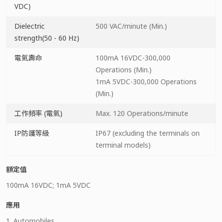
VDC)
Dielectric
500 VAC/minute (Min.)
strength(50 - 60 Hz)
電氣壽命
100mA 16VDC-300,000
Operations (Min.)
1mA 5VDC-300,000 Operations
(Min.)
工作頻率 (電氣)
Max. 120 Operations/minute
IP防護等級
IP67 (excluding the terminals on
terminal models)
額定值
100mA 16VDC; 1mA 5VDC
應用
1. Automobiles