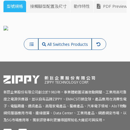
型號規格
接觸腳型配置及尺寸
動作特性
PDF Preview
All Switches Products
新巨企業股份有限公司
ZIPPY TECHNOLOGY CORP.
新巨企業股份有限公司創立於1983年，事業體範圍涵蓋微動開關、工業用高可靠
度之電源供應器，並以自有品牌ZIPPY、EMACS行銷全球。產品應用在消費性電
子、電腦周邊、通訊產品、高階家電產品、醫療產品、汽車電子領域、AIoT物聯
網伺服器應用市場、邊緣運算、Data Center、工業用產品、網通網安市場，以
及5G市場應用等，獨家研發專利更獲得國際知名大廠認可與採用。