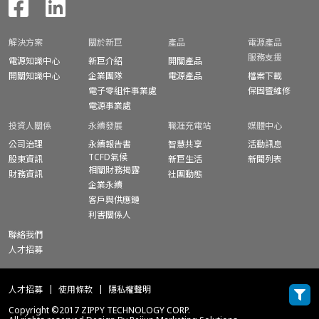
解決方案
關於新巨
產品
電源產品
服務支援
電源知識中心
新巨介紹
開關產品
開關知識中心
企業團隊
電源產品
檔案下載
電子零組件事業處
保固暨
維修
電源事業處
投資人關係
永續發展
職涯充電站
媒體中心
公司治理
永續報告書
智慧共享
活動訊息
TCFD氣候
股東資訊
新巨生活
新聞列表
相關財務揭露
財務資訊
社團動態
企業永續
客戶與供應鏈
利害關係人
聯絡我們
人才招募
人才招募
使用條款
隱私權聲明
Copyright ©2017 ZIPPY TECHNOLOGY CORP.