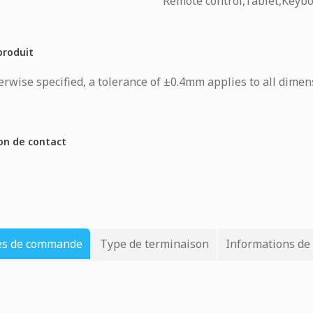
Remote control,Tablet,Key
produit
rwise specified, a tolerance of ±0.4mm applies to all dimen
on de contact
es de commande
Type de terminaison
Informations de