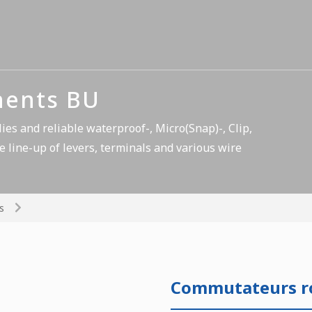
nents BU
es and reliable waterproof-, Micro(Snap)-, Clip,
e line-up of levers, terminals and various wire
s
Commutateurs ro