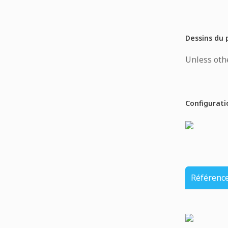
Dessins du 
Unless othe
Configurati
Référenc